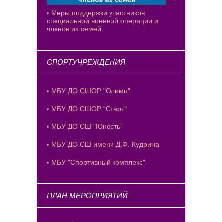
Меры поддержки участников
специальной военной операции и
членов их семей
СПОРТУЧРЕЖДЕНИЯ
МБУ ДО СШОР "Олимп"
МБУ ДО СШОР "Старт"
МБУ ДО СШ "Юность"
МБУ ДО СШ имени Д.Ф. Кудрина
МБУ "Спортивный комплекс"
ПЛАН МЕРОПРИЯТИЙ