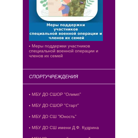
Меры поддержки участников
специальной военной операции и
членов их семей
СПОРТУЧРЕЖДЕНИЯ
МБУ ДО СШОР "Олимп"
МБУ ДО СШОР "Старт"
МБУ ДО СШ "Юность"
МБУ ДО СШ имени Д.Ф. Кудрина