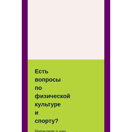
Есть
вопросы
по
физической
культуре
и
спорту?
Напишите о них