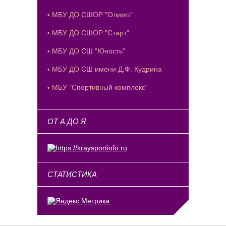
МБУ ДО СШОР "Олимп"
МБУ ДО СШОР "Старт"
МБУ ДО СШ "Юность"
МБУ ДО СШ имени Д.Ф. Кудрина
МБУ "Спортивный комплекс"
ОТ А ДО Я
СТАТИСТИКА