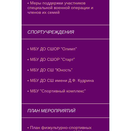
Меры поддержки участников
специальной военной операции и
членов их семей
СПОРТУЧРЕЖДЕНИЯ
МБУ ДО СШОР "Олимп"
МБУ ДО СШОР "Старт"
МБУ ДО СШ "Юность"
МБУ ДО СШ имени Д.Ф. Кудрина
МБУ "Спортивный комплекс"
ПЛАН МЕРОПРИЯТИЙ
План физкультурно-спортивных